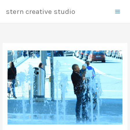
内
Mai
stern creative studio
容
Men
を
ス
キ
ッ
プ